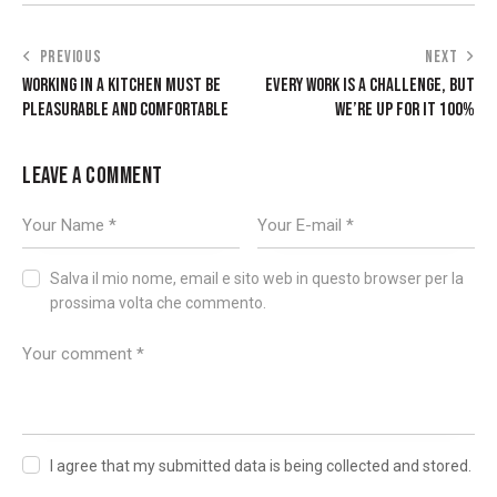
NAVIGAZIONE
PREVIOUS
NEXT
WORKING IN A KITCHEN MUST BE
EVERY WORK IS A CHALLENGE, BUT
ARTICOLI
PLEASURABLE AND COMFORTABLE
WE’RE UP FOR IT 100%
LEAVE A COMMENT
Salva il mio nome, email e sito web in questo browser per la
prossima volta che commento.
I agree that my submitted data is being collected and stored.